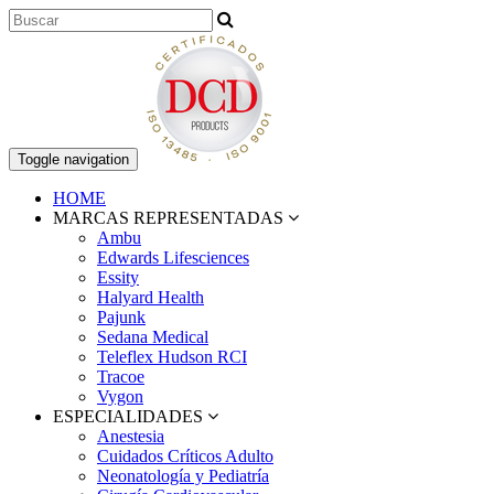
Toggle navigation
HOME
MARCAS REPRESENTADAS
Ambu
Edwards Lifesciences
Essity
Halyard Health
Pajunk
Sedana Medical
Teleflex Hudson RCI
Tracoe
Vygon
ESPECIALIDADES
Anestesia
Cuidados Críticos Adulto
Neonatología y Pediatría