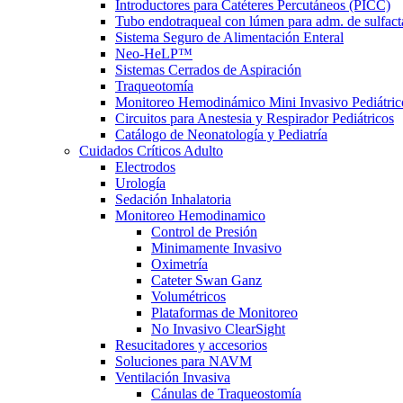
Introductores para Catéteres Percutáneos (PICC)
Tubo endotraqueal con lúmen para adm. de sulfact
Sistema Seguro de Alimentación Enteral
Neo-HeLP™
Sistemas Cerrados de Aspiración
Traqueotomía
Monitoreo Hemodinámico Mini Invasivo Pediátric
Circuitos para Anestesia y Respirador Pediátricos
Catálogo de Neonatología y Pediatría
Cuidados Críticos Adulto
Electrodos
Urología
Sedación Inhalatoria
Monitoreo Hemodinamico
Control de Presión
Minimamente Invasivo
Oximetría
Cateter Swan Ganz
Volumétricos
Plataformas de Monitoreo
No Invasivo ClearSight
Resucitadores y accesorios
Soluciones para NAVM
Ventilación Invasiva
Cánulas de Traqueostomía