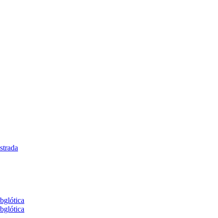
strada
bglótica
bglótica