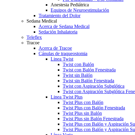
Anestesia Pediátrica
Equipos de Neuroestimulación
Tratamiento del Dolor
Sedana Medical
Acerca de Sedana Medical
Sedación Inhalatoria
Teleflex
Tracoe
Acerca de Tracoe
Cánulas de traqueostomia
Linea Twist
Twist con Balón
Twist con Balón Fenestrada
Twist sin Balón
Twist sin Balón Fenestrada
Twist con Aspiración Subglótica
Twist con Aspiración Subglótica Fene
Linea Twist Plus
Twist Plus con Balón
Twist Plus con Balón Fenestrada
Twist Plus sin Balón
Twist Plus sin Balón Fenestrada
Twist Plus con Balón y Aspiración Su
Twist Plus con Balón y Aspiración Su
Línea Vario