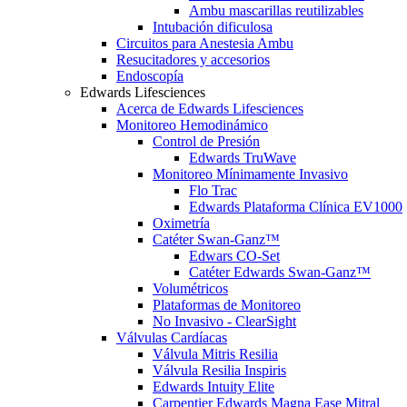
Ambu mascarillas reutilizables
Intubación dificulosa
Circuitos para Anestesia Ambu
Resucitadores y accesorios
Endoscopía
Edwards Lifesciences
Acerca de Edwards Lifesciences
Monitoreo Hemodinámico
Control de Presión
Edwards TruWave
Monitoreo Mínimamente Invasivo
Flo Trac
Edwards Plataforma Clínica EV1000
Oximetría
Catéter Swan-Ganz™
Edwars CO-Set
Catéter Edwards Swan-Ganz™
Volumétricos
Plataformas de Monitoreo
No Invasivo - ClearSight
Válvulas Cardíacas
Válvula Mitris Resilia
Válvula Resilia Inspiris
Edwards Intuity Elite
Carpentier Edwards Magna Ease Mitral