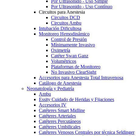
Por Ultrasonido - Uso Simple
Por Ultrasonido - Uso Contínuo
Circuitos para Anestesia
Circuitos DCD
Circuitos Ambu
Intubación Dificultosa
Monitoreo Hemodinámico
Control de Presión
Mínimamente Invasivo
Oximetría
Catéter Swan Ganz
Volumétricos
Plataformas de Monitoreo
No Invasivo ClearSight
Accesorios para Anestesia Total Intravenosa
Catálogo de Anestesia
Neonatología y Pediatría
Ambu
Essity Cuidado de Heridas y Fijaciones
Accesorios IV
Catéteres Smart Midline
Catéteres Arteriales
Catéteres Percutáneos
Catéteres Umbilicales
Catéteres Venosos Centrales por técnica Seldinger