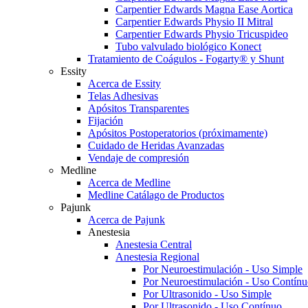
Carpentier Edwards Magna Ease Aortica
Carpentier Edwards Physio II Mitral
Carpentier Edwards Physio Tricuspideo
Tubo valvulado biológico Konect
Tratamiento de Coágulos - Fogarty® y Shunt
Essity
Acerca de Essity
Telas Adhesivas
Apósitos Transparentes
Fijación
Apósitos Postoperatorios (próximamente)
Cuidado de Heridas Avanzadas
Vendaje de compresión
Medline
Acerca de Medline
Medline Catálago de Productos
Pajunk
Acerca de Pajunk
Anestesia
Anestesia Central
Anestesia Regional
Por Neuroestimulación - Uso Simple
Por Neuroestimulación - Uso Contín
Por Ultrasonido - Uso Simple
Por Ultrasonido - Uso Contínuo