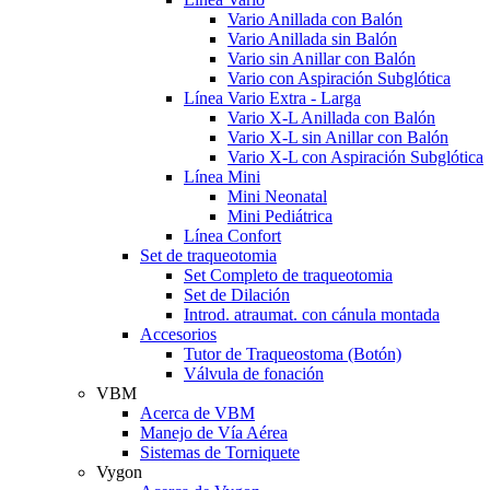
Vario Anillada con Balón
Vario Anillada sin Balón
Vario sin Anillar con Balón
Vario con Aspiración Subglótica
Línea Vario Extra - Larga
Vario X-L Anillada con Balón
Vario X-L sin Anillar con Balón
Vario X-L con Aspiración Subglótica
Línea Mini
Mini Neonatal
Mini Pediátrica
Línea Confort
Set de traqueotomia
Set Completo de traqueotomia
Set de Dilación
Introd. atraumat. con cánula montada
Accesorios
Tutor de Traqueostoma (Botón)
Válvula de fonación
VBM
Acerca de VBM
Manejo de Vía Aérea
Sistemas de Torniquete
Vygon