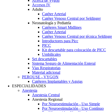
Acerca de Vygon
Accesos IV
Adulto
Catéter Arterial
Catéter Venoso Central por Seldinger
Neonatología y Pediatría
Catéteres Smart Midlines
Catéter Arterial
Catéter Venoso Central por técnica Seldinge
Introductores para Picc
PICC
Kit descartable para colocación de PICC
Umbilicales
Set descartables
Sistema Seguro de Alimentación Enteral
Vias Respiratorias
Material adicional
PEROUSE - VYGON
Catéteres Implantables y Agujas
ESPECIALIDADES
Anestesia
Anestesia Central
Anestesia Regional
Por Neuroestimulación - Uso Simple
Por Neuroestimulación - Uso Contínuo