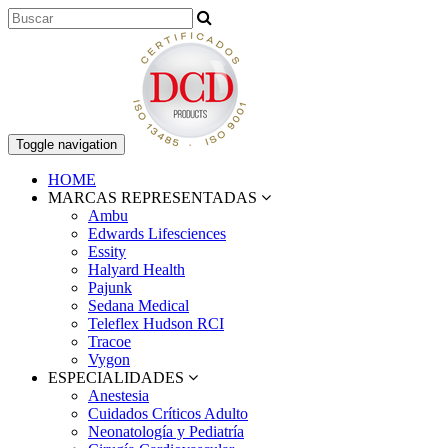
Toggle navigation
HOME
MARCAS REPRESENTADAS
Ambu
Edwards Lifesciences
Essity
Halyard Health
Pajunk
Sedana Medical
Teleflex Hudson RCI
Tracoe
Vygon
ESPECIALIDADES
Anestesia
Cuidados Críticos Adulto
Neonatología y Pediatría