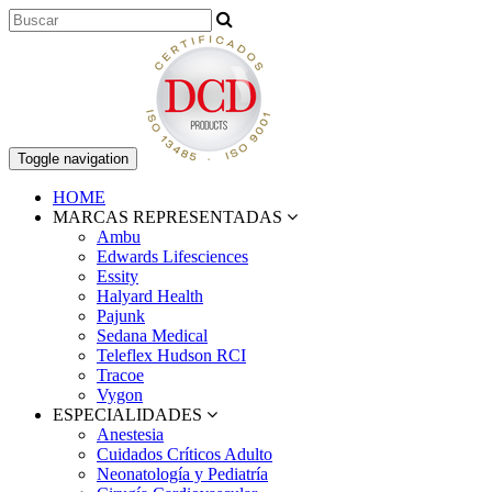
Toggle navigation
HOME
MARCAS REPRESENTADAS
Ambu
Edwards Lifesciences
Essity
Halyard Health
Pajunk
Sedana Medical
Teleflex Hudson RCI
Tracoe
Vygon
ESPECIALIDADES
Anestesia
Cuidados Críticos Adulto
Neonatología y Pediatría