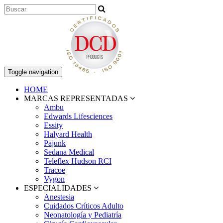
Toggle navigation
HOME
MARCAS REPRESENTADAS
Ambu
Edwards Lifesciences
Essity
Halyard Health
Pajunk
Sedana Medical
Teleflex Hudson RCI
Tracoe
Vygon
ESPECIALIDADES
Anestesia
Cuidados Críticos Adulto
Neonatología y Pediatría