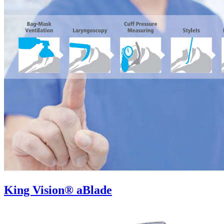
King Vision® aBlade