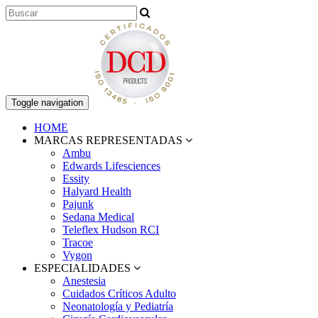
Toggle navigation
HOME
MARCAS REPRESENTADAS
Ambu
Edwards Lifesciences
Essity
Halyard Health
Pajunk
Sedana Medical
Teleflex Hudson RCI
Tracoe
Vygon
ESPECIALIDADES
Anestesia
Cuidados Críticos Adulto
Neonatología y Pediatría