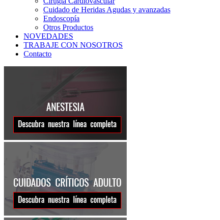
Cirugía Cardiovascular
Cuidado de Heridas Agudas y avanzadas
Endoscopía
Otros Productos
NOVEDADES
TRABAJE CON NOSOTROS
Contacto