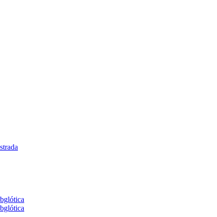
strada
bglótica
bglótica