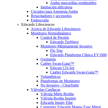
Ambu mascarillas reutilizables
Intubación dificulosa
Circuitos para Anestesia Ambu
Resucitadores y accesorios
Endoscopía
Edwards Lifesciences
Acerca de Edwards Lifesciences
Monitoreo Hemodinámico
Control de Presión
Edwards TruWave
Monitoreo Mínimamente Invasivo
Flo Trac
Edwards Plataforma Clínica EV1000
Oximetría
Catéter Swan-Ganz™
Edwars CO-Set
Catéter Edwards Swan-Ganz™
Volumétricos
Plataformas de Monitoreo
No Invasivo - ClearSight
Válvulas Cardíacas
Válvula Mitris Resilia
Válvula Resilia Inspiris
Edwards Intuity Elite
Carpentier Edwards Magna Ease Mitral