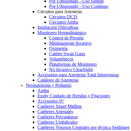
Por Ultrasonido - Uso Simple
Por Ultrasonido - Uso Contínuo
Circuitos para Anestesia
Circuitos DCD
Circuitos Ambu
Intubación Dificultosa
Monitoreo Hemodinámico
Control de Presión
Mínimamente Invasivo
Oximetría
Catéter Swan Ganz
Volumétricos
Plataformas de Monitoreo
No Invasivo ClearSight
Accesorios para Anestesia Total Intravenosa
Catálogo de Anestesia
Neonatología y Pediatría
Ambu
Essity Cuidado de Heridas y Fijaciones
Accesorios IV
Catéteres Smart Midline
Catéteres Arteriales
Catéteres Percutáneos
Catéteres Umbilicales
Catéteres Venosos Centrales por técnica Seldinger