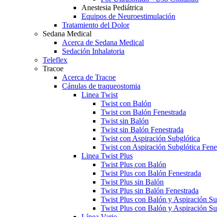
Anestesia Pediátrica
Equipos de Neuroestimulación
Tratamiento del Dolor
Sedana Medical
Acerca de Sedana Medical
Sedación Inhalatoria
Teleflex
Tracoe
Acerca de Tracoe
Cánulas de traqueostomia
Linea Twist
Twist con Balón
Twist con Balón Fenestrada
Twist sin Balón
Twist sin Balón Fenestrada
Twist con Aspiración Subglótica
Twist con Aspiración Subglótica Fene
Linea Twist Plus
Twist Plus con Balón
Twist Plus con Balón Fenestrada
Twist Plus sin Balón
Twist Plus sin Balón Fenestrada
Twist Plus con Balón y Aspiración Su
Twist Plus con Balón y Aspiración Su
Línea Vario