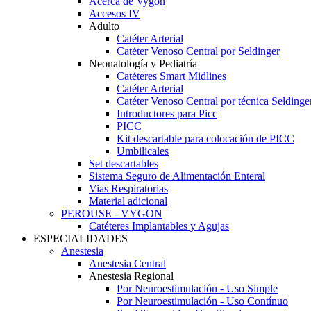
Acerca de Vygon
Accesos IV
Adulto
Catéter Arterial
Catéter Venoso Central por Seldinger
Neonatología y Pediatría
Catéteres Smart Midlines
Catéter Arterial
Catéter Venoso Central por técnica Seldinge
Introductores para Picc
PICC
Kit descartable para colocación de PICC
Umbilicales
Set descartables
Sistema Seguro de Alimentación Enteral
Vias Respiratorias
Material adicional
PEROUSE - VYGON
Catéteres Implantables y Agujas
ESPECIALIDADES
Anestesia
Anestesia Central
Anestesia Regional
Por Neuroestimulación - Uso Simple
Por Neuroestimulación - Uso Contínuo