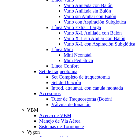
Vario Anillada con Balón
Vario Anillada sin Balón
Vario sin Anillar con Balón
Vario con Aspiración Subglótica
Línea Vario Extra - Larga
Vario X-L Anillada con Balón
Vario X-L sin Anillar con Balón
Vario X-L con Aspiración Subglótica
Línea Mini
Mini Neonatal
Mini Pediátrica
Línea Confort
Set de traqueotomia
Set Completo de traqueotomia
Set de Dilación
Introd. atraumat. con cánula montada
Accesorios
Tutor de Traqueostoma (Botón)
Válvula de fonación
VBM
Acerca de VBM
Manejo de Vía Aérea
Sistemas de Torniquete
Vygon