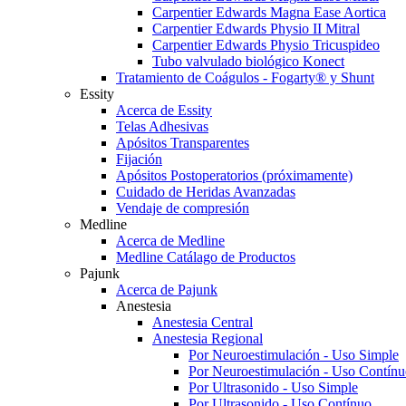
Carpentier Edwards Magna Ease Aortica
Carpentier Edwards Physio II Mitral
Carpentier Edwards Physio Tricuspideo
Tubo valvulado biológico Konect
Tratamiento de Coágulos - Fogarty® y Shunt
Essity
Acerca de Essity
Telas Adhesivas
Apósitos Transparentes
Fijación
Apósitos Postoperatorios (próximamente)
Cuidado de Heridas Avanzadas
Vendaje de compresión
Medline
Acerca de Medline
Medline Catálago de Productos
Pajunk
Acerca de Pajunk
Anestesia
Anestesia Central
Anestesia Regional
Por Neuroestimulación - Uso Simple
Por Neuroestimulación - Uso Contín
Por Ultrasonido - Uso Simple
Por Ultrasonido - Uso Contínuo