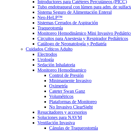
Introductores para Catéteres Percutáneos (PICC)
Tubo endotraqueal con lúmen para adm. de sulfact
Sistema Seguro de Alimentación Enteral
Neo-HeLP™
Sistemas Cerrados de Aspiración
Traqueotomía
Monitoreo Hemodinámico Mini Invasivo Pediátric
Circuitos para Anestesia y Respirador Pediátricos
Catálogo de Neonatología y Pediatría
Cuidados Críticos Adulto
Electrodos
Urología
Sedación Inhalatoria
Monitoreo Hemodinamico
Control de Presión
Minimamente Invasivo
Oximetría
Cateter Swan Ganz
Volumétricos
Plataformas de Monitoreo
No Invasivo ClearSight
Resucitadores y accesorios
Soluciones para NAVM
Ventilación Invasiva
Cánulas de Traqueostomía