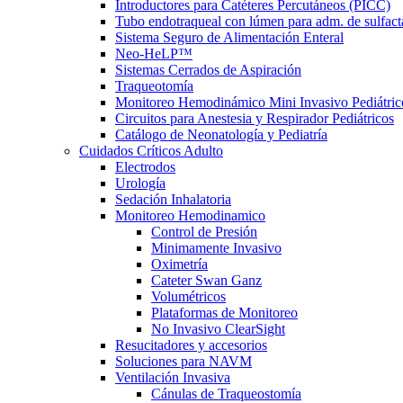
Introductores para Catéteres Percutáneos (PICC)
Tubo endotraqueal con lúmen para adm. de sulfact
Sistema Seguro de Alimentación Enteral
Neo-HeLP™
Sistemas Cerrados de Aspiración
Traqueotomía
Monitoreo Hemodinámico Mini Invasivo Pediátric
Circuitos para Anestesia y Respirador Pediátricos
Catálogo de Neonatología y Pediatría
Cuidados Críticos Adulto
Electrodos
Urología
Sedación Inhalatoria
Monitoreo Hemodinamico
Control de Presión
Minimamente Invasivo
Oximetría
Cateter Swan Ganz
Volumétricos
Plataformas de Monitoreo
No Invasivo ClearSight
Resucitadores y accesorios
Soluciones para NAVM
Ventilación Invasiva
Cánulas de Traqueostomía