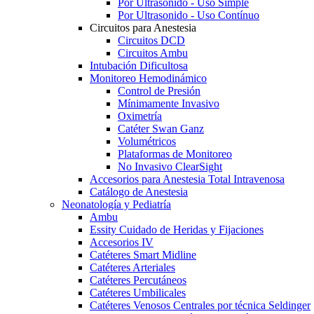
Por Ultrasonido - Uso Simple
Por Ultrasonido - Uso Contínuo
Circuitos para Anestesia
Circuitos DCD
Circuitos Ambu
Intubación Dificultosa
Monitoreo Hemodinámico
Control de Presión
Mínimamente Invasivo
Oximetría
Catéter Swan Ganz
Volumétricos
Plataformas de Monitoreo
No Invasivo ClearSight
Accesorios para Anestesia Total Intravenosa
Catálogo de Anestesia
Neonatología y Pediatría
Ambu
Essity Cuidado de Heridas y Fijaciones
Accesorios IV
Catéteres Smart Midline
Catéteres Arteriales
Catéteres Percutáneos
Catéteres Umbilicales
Catéteres Venosos Centrales por técnica Seldinger