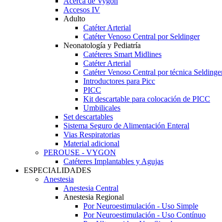
Acerca de Vygon
Accesos IV
Adulto
Catéter Arterial
Catéter Venoso Central por Seldinger
Neonatología y Pediatría
Catéteres Smart Midlines
Catéter Arterial
Catéter Venoso Central por técnica Seldinge
Introductores para Picc
PICC
Kit descartable para colocación de PICC
Umbilicales
Set descartables
Sistema Seguro de Alimentación Enteral
Vias Respiratorias
Material adicional
PEROUSE - VYGON
Catéteres Implantables y Agujas
ESPECIALIDADES
Anestesia
Anestesia Central
Anestesia Regional
Por Neuroestimulación - Uso Simple
Por Neuroestimulación - Uso Contínuo