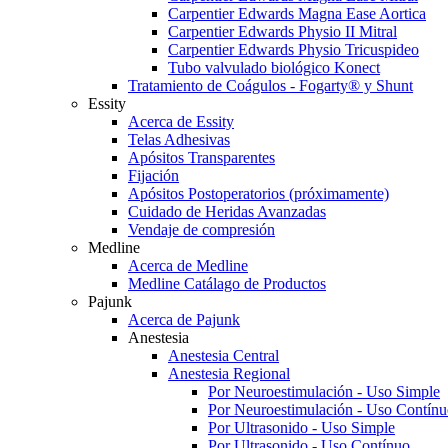
Carpentier Edwards Magna Ease Aortica
Carpentier Edwards Physio II Mitral
Carpentier Edwards Physio Tricuspideo
Tubo valvulado biológico Konect
Tratamiento de Coágulos - Fogarty® y Shunt
Essity
Acerca de Essity
Telas Adhesivas
Apósitos Transparentes
Fijación
Apósitos Postoperatorios (próximamente)
Cuidado de Heridas Avanzadas
Vendaje de compresión
Medline
Acerca de Medline
Medline Catálago de Productos
Pajunk
Acerca de Pajunk
Anestesia
Anestesia Central
Anestesia Regional
Por Neuroestimulación - Uso Simple
Por Neuroestimulación - Uso Contín
Por Ultrasonido - Uso Simple
Por Ultrasonido - Uso Contínuo