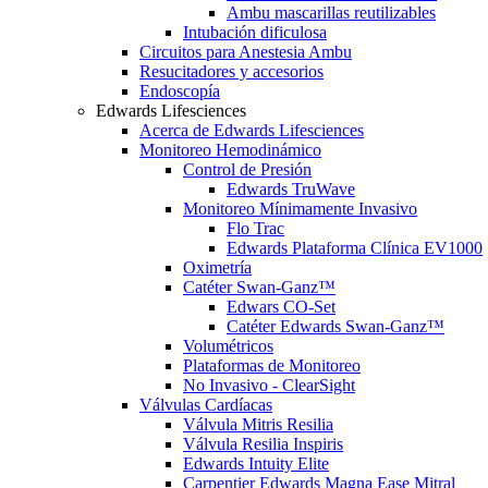
Ambu mascarillas reutilizables
Intubación dificulosa
Circuitos para Anestesia Ambu
Resucitadores y accesorios
Endoscopía
Edwards Lifesciences
Acerca de Edwards Lifesciences
Monitoreo Hemodinámico
Control de Presión
Edwards TruWave
Monitoreo Mínimamente Invasivo
Flo Trac
Edwards Plataforma Clínica EV1000
Oximetría
Catéter Swan-Ganz™
Edwars CO-Set
Catéter Edwards Swan-Ganz™
Volumétricos
Plataformas de Monitoreo
No Invasivo - ClearSight
Válvulas Cardíacas
Válvula Mitris Resilia
Válvula Resilia Inspiris
Edwards Intuity Elite
Carpentier Edwards Magna Ease Mitral