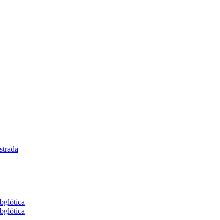
strada
bglótica
bglótica