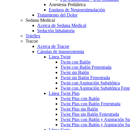
Anestesia Pediátrica
Equipos de Neuroestimulación
Tratamiento del Dolor
Sedana Medical
Acerca de Sedana Medical
Sedación Inhalatoria
Teleflex
Tracoe
Acerca de Tracoe
Cánulas de traqueostomia
Linea Twist
Twist con Balón
Twist con Balón Fenestrada
Twist sin Balón
Twist sin Balón Fenestrada
Twist con Aspiración Subglótica
Twist con Aspiración Subglótica Fene
Linea Twist Plus
Twist Plus con Balón
Twist Plus con Balón Fenestrada
Twist Plus sin Balón
Twist Plus sin Balón Fenestrada
Twist Plus con Balón y Aspiración Su
Twist Plus con Balón y Aspiración Su
Línea Vario