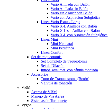
Vario Anillada con Balón
Vario Anillada sin Balón
Vario sin Anillar con Balón
Vario con Aspiración Subglótica
Línea Vario Extra - Larga
Vario X-L Anillada con Balón
Vario X-L sin Anillar con Balón
Vario X-L con Aspiración Subglótica
Línea Mini
Mini Neonatal
Mini Pediátrica
Línea Confort
Set de traqueotomia
Set Completo de traqueotomia
Set de Dilación
Introd. atraumat. con cánula montada
Accesorios
Tutor de Traqueostoma (Botón)
Válvula de fonación
VBM
Acerca de VBM
Manejo de Vía Aérea
Sistemas de Torniquete
Vygon