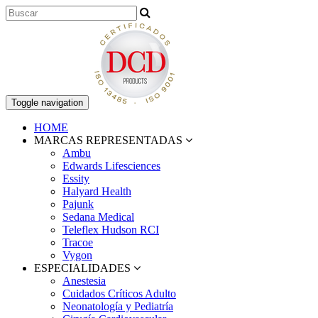
Toggle navigation
HOME
MARCAS REPRESENTADAS
Ambu
Edwards Lifesciences
Essity
Halyard Health
Pajunk
Sedana Medical
Teleflex Hudson RCI
Tracoe
Vygon
ESPECIALIDADES
Anestesia
Cuidados Críticos Adulto
Neonatología y Pediatría