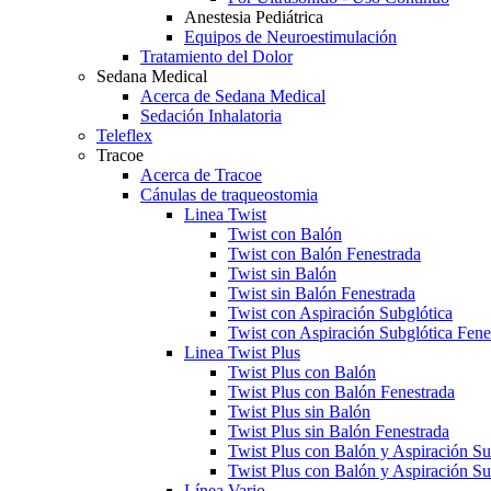
Anestesia Pediátrica
Equipos de Neuroestimulación
Tratamiento del Dolor
Sedana Medical
Acerca de Sedana Medical
Sedación Inhalatoria
Teleflex
Tracoe
Acerca de Tracoe
Cánulas de traqueostomia
Linea Twist
Twist con Balón
Twist con Balón Fenestrada
Twist sin Balón
Twist sin Balón Fenestrada
Twist con Aspiración Subglótica
Twist con Aspiración Subglótica Fene
Linea Twist Plus
Twist Plus con Balón
Twist Plus con Balón Fenestrada
Twist Plus sin Balón
Twist Plus sin Balón Fenestrada
Twist Plus con Balón y Aspiración Su
Twist Plus con Balón y Aspiración Su
Línea Vario