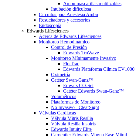
Ambu mascarillas reutilizables
Intubación dificulosa
Circuitos para Anestesia Ambu
Resucitadores y accesorios
Endoscopía
Edwards Lifesciences
Acerca de Edwards Lifesciences
Monitoreo Hemodinámico
Control de Presión
Edwards TruWave
Monitoreo Mínimamente Invasivo
Flo Trac
Edwards Plataforma Clínica EV1000
Oximetría
Catéter Swan-Ganz™
Edwars CO-Set
Catéter Edwards Swan-Ganz™
Volumétricos
Plataformas de Monitoreo
No Invasivo - ClearSight
Válvulas Cardíacas
Válvula Mitris Resilia
Válvula Resilia Inspiris
Edwards Intuity Elite
Carpentier Edwards Magna Ease Mitral