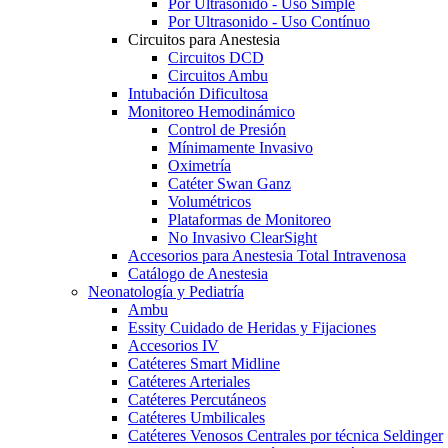
Por Ultrasonido - Uso Simple
Por Ultrasonido - Uso Contínuo
Circuitos para Anestesia
Circuitos DCD
Circuitos Ambu
Intubación Dificultosa
Monitoreo Hemodinámico
Control de Presión
Mínimamente Invasivo
Oximetría
Catéter Swan Ganz
Volumétricos
Plataformas de Monitoreo
No Invasivo ClearSight
Accesorios para Anestesia Total Intravenosa
Catálogo de Anestesia
Neonatología y Pediatría
Ambu
Essity Cuidado de Heridas y Fijaciones
Accesorios IV
Catéteres Smart Midline
Catéteres Arteriales
Catéteres Percutáneos
Catéteres Umbilicales
Catéteres Venosos Centrales por técnica Seldinger