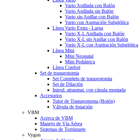
Vario Anillada con Balón
Vario Anillada sin Balón
Vario sin Anillar con Balón
Vario con Aspiración Subglótica
Línea Vario Extra - Larga
Vario X-L Anillada con Balón
Vario X-L sin Anillar con Balón
Vario X-L con Aspiración Subglótica
Línea Mini
Mini Neonatal
Mini Pediátrica
Línea Confort
Set de traqueotomia
Set Completo de traqueotomia
Set de Dilación
Introd. atraumat. con cánula montada
Accesorios
Tutor de Traqueostoma (Botón)
Válvula de fonación
VBM
Acerca de VBM
Manejo de Vía Aérea
Sistemas de Torniquete
Vygon