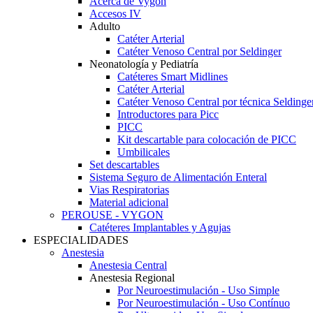
Acerca de Vygon
Accesos IV
Adulto
Catéter Arterial
Catéter Venoso Central por Seldinger
Neonatología y Pediatría
Catéteres Smart Midlines
Catéter Arterial
Catéter Venoso Central por técnica Seldinge
Introductores para Picc
PICC
Kit descartable para colocación de PICC
Umbilicales
Set descartables
Sistema Seguro de Alimentación Enteral
Vias Respiratorias
Material adicional
PEROUSE - VYGON
Catéteres Implantables y Agujas
ESPECIALIDADES
Anestesia
Anestesia Central
Anestesia Regional
Por Neuroestimulación - Uso Simple
Por Neuroestimulación - Uso Contínuo