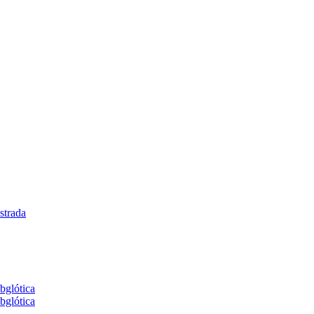
strada
bglótica
bglótica