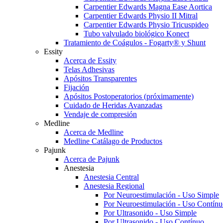
Carpentier Edwards Magna Ease Aortica
Carpentier Edwards Physio II Mitral
Carpentier Edwards Physio Tricuspideo
Tubo valvulado biológico Konect
Tratamiento de Coágulos - Fogarty® y Shunt
Essity
Acerca de Essity
Telas Adhesivas
Apósitos Transparentes
Fijación
Apósitos Postoperatorios (próximamente)
Cuidado de Heridas Avanzadas
Vendaje de compresión
Medline
Acerca de Medline
Medline Catálago de Productos
Pajunk
Acerca de Pajunk
Anestesia
Anestesia Central
Anestesia Regional
Por Neuroestimulación - Uso Simple
Por Neuroestimulación - Uso Contín
Por Ultrasonido - Uso Simple
Por Ultrasonido - Uso Contínuo