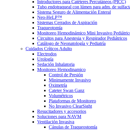
Introductores para Catéteres Percutáneos (PICC)
Tubo endotraqueal con lúmen para adm. de sulfact
Sistema Seguro de Alimentación Enteral
Neo-HeLP™
Sistemas Cerrados de Aspiración
Traqueotomía
Monitoreo Hemodinámico Mini Invasivo Pediátric
Circuitos para Anestesia y Respirador Pediátricos
Catálogo de Neonatología y Pediatría
Cuidados Críticos Adulto
Electrodos
Urología
Sedación Inhalatoria
Monitoreo Hemodinamico
Control de Presión
Minimamente Invasivo
Oximetría
Cateter Swan Ganz
Volumétricos
Plataformas de Monitoreo
No Invasivo ClearSight
Resucitadores y accesorios
Soluciones para NAVM
Ventilación Invasiva
Cánulas de Traqueostomía