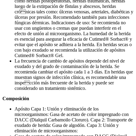
como heridas postoperatorias, heridas traumáticas, heridas
luego de la extirpación de fístulas y abscesos, heridas
crónicas tales como: úlceras venosas, arteriales, diabéticas y
úlceras por presión. Recomendado también para infecciones
fúngicas dérmicas. Indicaciones de uso: Se recomienda no
usar con ungüentos o cremas que puedan interferir en el
efecto de unión al microorganismo. La humedad de la herida
es esencial para asegurar la eficacia de Cutimed® Sorbact® y
evitar que el apósito se adhiera a la herida. En heridas secas o
con bajo exudado se recomienda la utilización de apósitos
Cutimed® Sorbact® Gel.
La frecuencia de cambio de apósitos depende del nivel de
exudado y del grado de contaminación de la herida. Se
recomienda cambiar el apósito cada 1 a 3 días. En heridas que
muestran signos de infección clínica, es recomendable una
inspección más frecuente de la herida y puede ser
considerado un tratamiento sistémico.
Composición
Apósito Capa 1: Unión y eliminación de los
microorganismos: Gasa de acetato de color impregnado con
DACC (Dialquil Carbamoilo Cloruro). Capa 2: Transporte de
exudado de herida: Gasa de algodón. Capa 3: Unión y
eliminación de microorganismos: