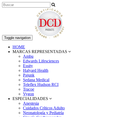
Toggle navigation
HOME
MARCAS REPRESENTADAS
Ambu
Edwards Lifesciences
Essity
Halyard Health
Pajunk
Sedana Medical
Teleflex Hudson RCI
Tracoe
Vygon
ESPECIALIDADES
Anestesia
Cuidados Críticos Adulto
Neonatología y Pediatría